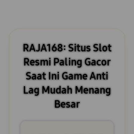
RAJA168: Situs Slot
Resmi Paling Gacor
Saat Ini Game Anti
Lag Mudah Menang
Besar